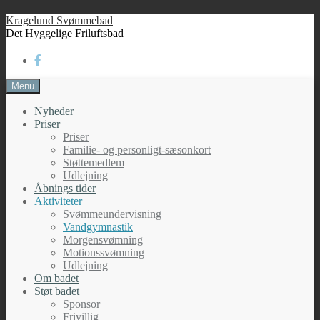
Skip
Kragelund Svømmebad
to
Det Hyggelige Friluftsbad
content
Menu
Nyheder
Priser
Priser
Familie- og personligt-sæsonkort
Støttemedlem
Udlejning
Åbnings tider
Aktiviteter
Svømmeundervisning
Vandgymnastik
Morgensvømning
Motionssvømning
Udlejning
Om badet
Støt badet
Sponsor
Frivillig