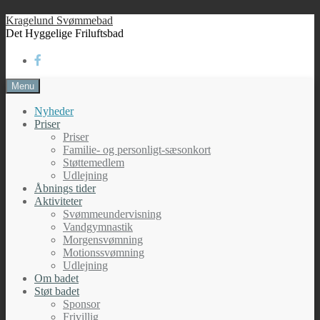
Skip
Kragelund Svømmebad
to
Det Hyggelige Friluftsbad
content
Menu
Nyheder
Priser
Priser
Familie- og personligt-sæsonkort
Støttemedlem
Udlejning
Åbnings tider
Aktiviteter
Svømmeundervisning
Vandgymnastik
Morgensvømning
Motionssvømning
Udlejning
Om badet
Støt badet
Sponsor
Frivillig