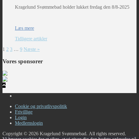
Kragelund Svømmebad holder lukket fredag den 8/8-2025
Læs mere
Tidligere artikler
1
2
3
…
9
Næste »
Vores sponsorer
Cookie og privatlivspolitik
Frivillige
Login
Medlemslogin
Copyright © 2026 Kragelund Svømmebad. All rights reserved.