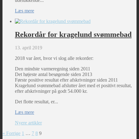
udelukkende...
Læs mere
Rekordår for kragelund svømmebad
13. april 2019
2018 var året, hvor vi slog alle rekorder:
Den mindste varmeregning siden 2011
Det højeste antal besøgende siden 2013
Første positive resultat efter afskrivninger siden 2011
Kragelund svømmebad afslutter året med et positivt resultat,
efter afskrivninger på godt 54.000 kr.
Det flotte resultat, er...
Læs mere
Nyere artikler
« Forrige
1
…
7
8
9