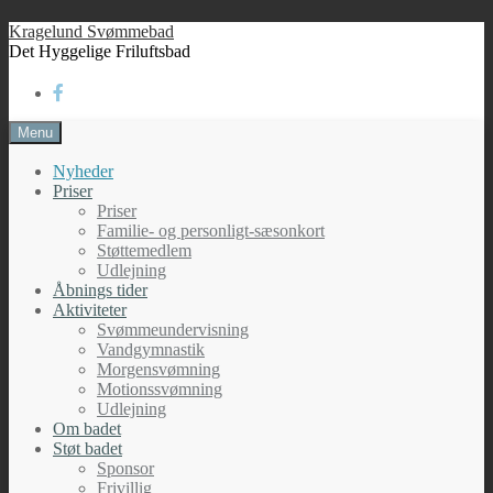
Skip
Kragelund Svømmebad
to
Det Hyggelige Friluftsbad
content
Menu
Nyheder
Priser
Priser
Familie- og personligt-sæsonkort
Støttemedlem
Udlejning
Åbnings tider
Aktiviteter
Svømmeundervisning
Vandgymnastik
Morgensvømning
Motionssvømning
Udlejning
Om badet
Støt badet
Sponsor
Frivillig