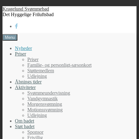
Skip
Kragelund Svømmebad
to
Det Hyggelige Friluftsbad
content
Menu
Nyheder
Priser
Priser
Familie- og personligt-sæsonkort
Støttemedlem
Udlejning
Åbnings tider
Aktiviteter
Svømmeundervisning
Vandgymnastik
Morgensvømning
Motionssvømning
Udlejning
Om badet
Støt badet
Sponsor
Frivillig