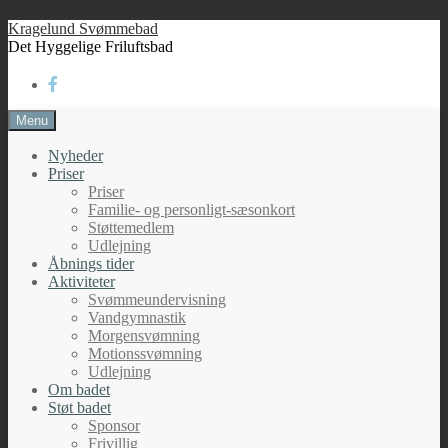
Skip
Kragelund Svømmebad
to
Det Hyggelige Friluftsbad
content
Menu
Nyheder
Priser
Priser
Familie- og personligt-sæsonkort
Støttemedlem
Udlejning
Åbnings tider
Aktiviteter
Svømmeundervisning
Vandgymnastik
Morgensvømning
Motionssvømning
Udlejning
Om badet
Støt badet
Sponsor
Frivillig